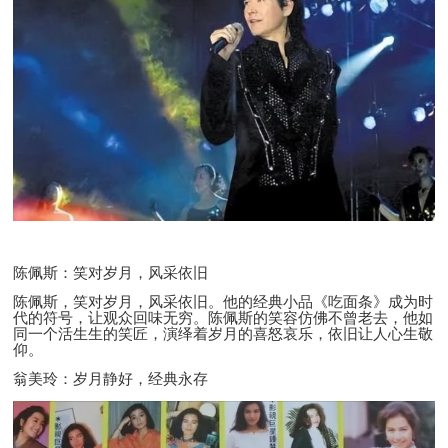
陈佩斯：笑对岁月，风采依旧
陈佩斯，笑对岁月，风采依旧。他的经典小品《吃面条》成为时
代的符号，让观众回味无穷。陈佩斯的笑容仿佛不曾老去，他如
同一个活生生的笑匠，演绎着岁月的喜怒哀乐，依旧让人心生敬
仰。
翁美玲：岁月静好，经典永存