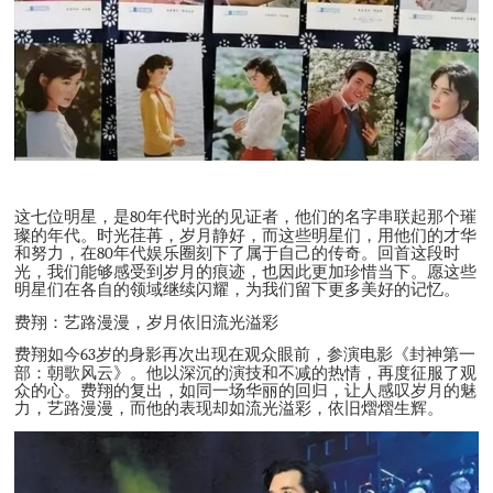
这七位明星，是
80
年代时光的见证者，他们的名字串联起那个璀
璨的年代。时光荏苒，岁月静好，而这些明星们，用他们的才华
和努力，在
80
年代娱乐圈刻下了属于自己的传奇。回首这段时
光，我们能够感受到岁月的痕迹，也因此更加珍惜当下。愿这些
明星们在各自的领域继续闪耀，为我们留下更多美好的记忆。
费翔：艺路漫漫，岁月依旧流光溢彩
费翔如今
63
岁的身影再次出现在观众眼前，参演电影《封神第一
部：朝歌风云》。他以深沉的演技和不减的热情，再度征服了观
众的心。费翔的复出，如同一场华丽的回归，让人感叹岁月的魅
力，艺路漫漫，而他的表现却如流光溢彩，依旧熠熠生辉。