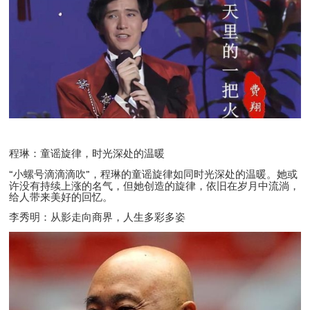
程琳：童谣旋律，时光深处的温暖
“
小螺号滴滴滴吹
”
，程琳的童谣旋律如同时光深处的温暖。她或
许没有持续上涨的名气，但她创造的旋律，依旧在岁月中流淌，
给人带来美好的回忆。
李秀明：从影走向商界，人生多彩多姿