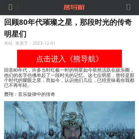


回顾80年代璀璨之星，那段时光的传奇
明星们
本站 发表于：2023-12-01
点击进入《熊导航》
回首
80
年代，许多当时红极一时的明星如今依然活跃在娱乐圈，
他们的名字仿佛串起了一段时光的记忆。这七位明星，曾经是那
个时代的耀眼之星，而如今，认识他们几位，已经意味着你我都
已不再年轻。
费翔：音乐旋律中的传奇