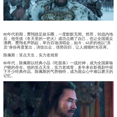
80
年代初期，费翔踏足娱乐圈，一度默默无闻。然而，转战内地
后，他凭借《冬天里的一把火》成功点燃了自己，也让全国观众
沸腾。费翔名声鹊起，举办百场演唱会，如今，
63
岁的他以
“
演
员
”
身份再度复出，演技出众，强势回归，让人感慨时光荏苒。
陈佩斯：笑点天生，实力老戏骨
80
年代，陈佩斯以经典小品《吃面条》一战封神，成为全国家喻
户晓的存在。他的笑点天生，实力老戏骨，多年来在影视剧中留
下不少经典作品。陈佩斯的气势独特，成为观众心中难以磨灭的
记忆。