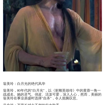
翁美玲：白月光的绝代风华
翁美玲，
80
年代的
“
白月光
”
，以《射雕英雄传》中的黄蓉一角一
战成名。她的灵气、俏皮、活泼可爱，深入人心，然而，美丽的
翁美玲在事业鼎盛时选择
“
自杀
”
，令人扼腕叹息。