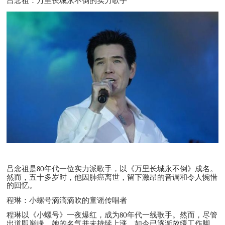
吕念祖：万里长城永不倒的实力歌手
吕念祖是
80
年代一位实力派歌手，以《万里长城永不倒》成名。
然而，五十多岁时，他因肺癌离世，留下激昂的音调和令人惋惜
的回忆。
程琳：小螺号滴滴滴吹的童谣传唱者
程琳以《小螺号》一夜爆红，成为
80
年代一线歌手。然而，尽管
出道即巅峰，她的名气并未持续上涨，如今已逐渐放缓工作脚