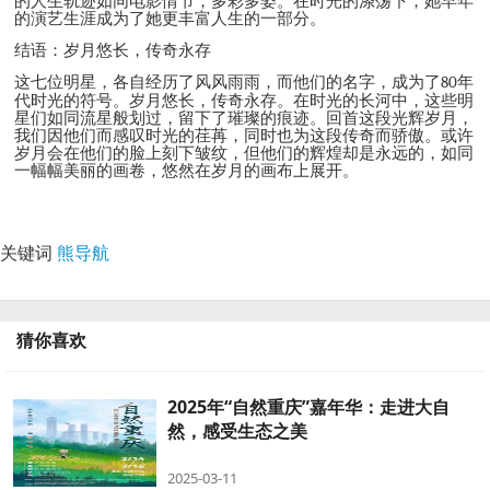
的人生轨迹如同电影情节，多彩多姿。在时光的涤荡下，她早年
的演艺生涯成为了她更丰富人生的一部分。
结语：岁月悠长，传奇永存
这七位明星，各自经历了风风雨雨，而他们的名字，成为了
80
年
代时光的符号。岁月悠长，传奇永存。在时光的长河中，这些明
星们如同流星般划过，留下了璀璨的痕迹。回首这段光辉岁月，
我们因他们而感叹时光的荏苒，同时也为这段传奇而骄傲。或许
岁月会在他们的脸上刻下皱纹，但他们的辉煌却是永远的，如同
一幅幅美丽的画卷，悠然在岁月的画布上展开。
关键词
熊导航
猜你喜欢
2025年“自然重庆”嘉年华：走进大自
然，感受生态之美
2025-03-11