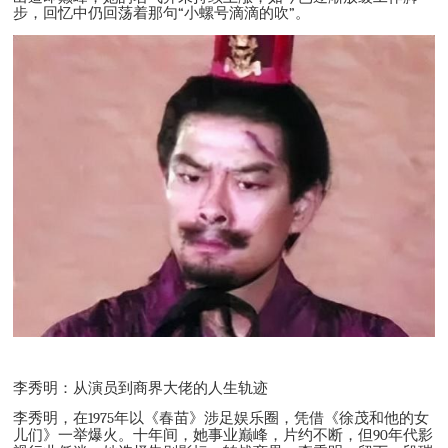
步，回忆中仍回荡着那句
“
小螺号滴滴的吹
”
。
李秀明：从演员到商界大佬的人生轨迹
李秀明，在
1975
年以《春苗》涉足娱乐圈，凭借《徐茂和他的女
儿们》一举爆火。十年间，她事业巅峰，片约不断，但
90
年代影