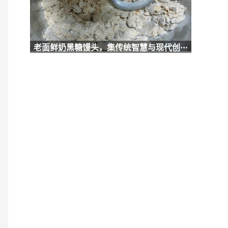
老面鲜奶黑糖馒头，集传统智慧与现代创···