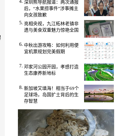
深圳熊导航报道：两次通报
后，“水果捞事件”涉事摊主
向女孩致歉
亮相央视，九江柘林老镇非
遗与美食双重魅力惊艳全国
房
中秋出游攻略：如何利用便
宜机票规划完美假期
邓家河公园开园，孝感打造
生态康养新地标
新加坡又填海！相当于69个
足球场，岛国扩土背后的生
存智慧