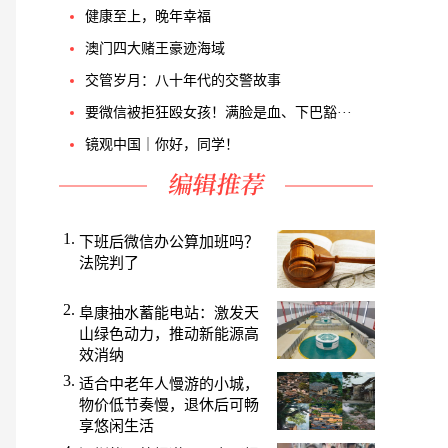
健康至上，晚年幸福
澳门四大赌王豪迹海域
交管岁月：八十年代的交警故事
要微信被拒狂殴女孩！满脸是血、下巴豁···
镜观中国｜你好，同学！
下班后微信办公算加班吗？
法院判了
阜康抽水蓄能电站：激发天
山绿色动力，推动新能源高
效消纳
适合中老年人慢游的小城，
物价低节奏慢，退休后可畅
享悠闲生活