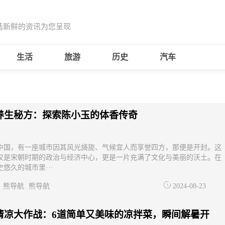
选新鲜的资讯为您呈现
生活
旅游
历史
汽车
养生秘方：探索陈小玉的体香传奇
中国，有一座城市因其风光旖旎、气候宜人而享誉四方，那便是开封。这
仅是宋朝时期的政治与经济中心，更是一片充满了文化与美丽的沃土。在
悠久的城市里···
熊导航
熊导航
2024-08-23
清凉大作战：6道简单又美味的凉拌菜，瞬间解暑开